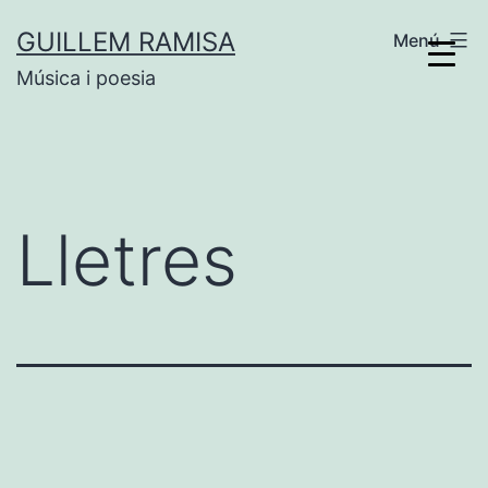
Vés
GUILLEM RAMISA
Menú
al
Música i poesia
contingut
Lletres