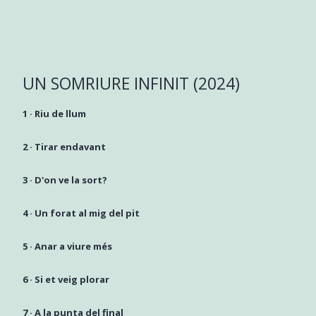
UN SOMRIURE INFINIT (2024)
1 ·
Riu de llum
2 ·
Tirar endavant
3 ·
D'on ve la sort?
4 ·
Un forat al mig del pit
5 ·
Anar a viure més
6 ·
Si et veig plorar
7 ·
A la punta del final