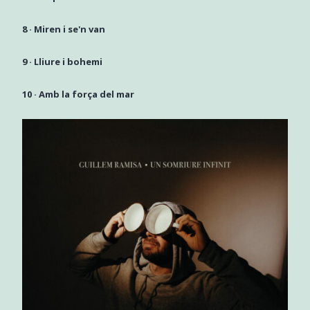
8 ·
Miren i se'n van
9 ·
Lliure i bohemi
10 ·
Amb la força del mar