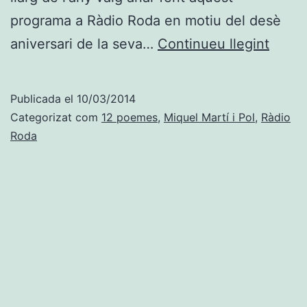
programa a Ràdio Roda en motiu del desè
12
aniversari de la seva…
Continueu llegint
poem
impre
Publicada el
10/03/2014
de
Categorizat com
12 poemes
,
Miquel Martí i Pol
,
Ràdio
Mique
Roda
Martí
i
Pol