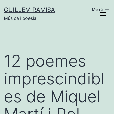
Vés
GUILLEM RAMISA
Menú
al
Música i poesia
contingut
12 poemes
imprescindibl
es de Miquel