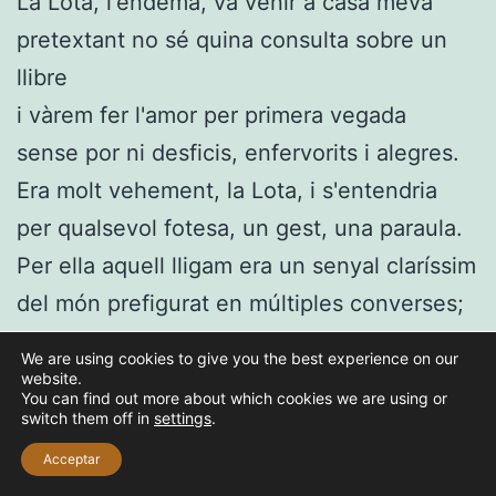
La Lota, l'endemà, va venir a casa meva
pretextant no sé quina consulta sobre un
llibre
i vàrem fer l'amor per primera vegada
sense por ni desficis, enfervorits i alegres.
Era molt vehement, la Lota, i s'entendria
per qualsevol fotesa, un gest, una paraula.
Per ella aquell lligam era un senyal claríssim
del món prefigurat en múltiples converses;
no un accident banal, sinó el foc que
We are using cookies to give you the best experience on our
allibera.
website.
You can find out more about which cookies we are using or
Ho veus com és possible -deia i,
switch them off in
settings
.
desmesurada,
Acceptar
afegia-: Això nostra durarà, n'estic certa.