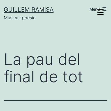
Vés
GUILLEM RAMISA
Menú
al
Música i poesia
contingut
La pau del
final de tot