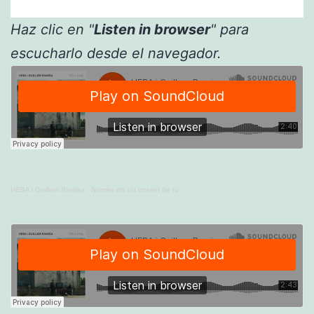
Haz clic en "
Listen in browser
" para
escucharlo desde el navegador.
HEBA i Guillem Ramisa
·
Només ets un trosset de tu