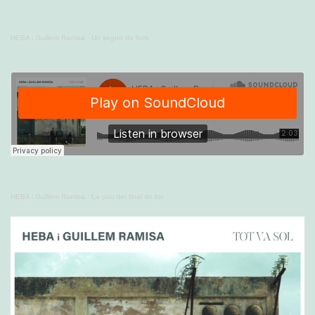
HEBA i Guillem Ramisa
·
Un segon de llum
HEBA i Guillem Ramisa
·
La pau del final de tot