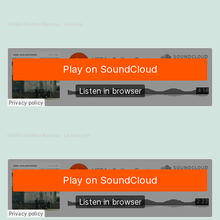
HEBA i Guillem Ramisa
·
Incendis
HEBA i Guillem Ramisa
·
La teva por