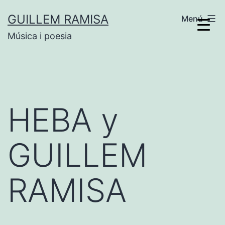
Vés
GUILLEM RAMISA
Menú
al
Música i poesia
contingut
HEBA y
GUILLEM
RAMISA