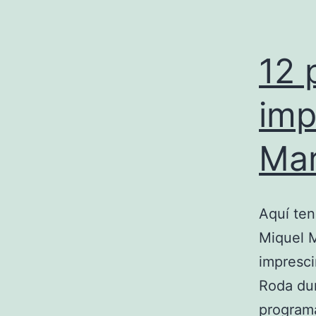
12
imp
Mar
Aquí te
Miquel M
impresci
Roda dur
programa