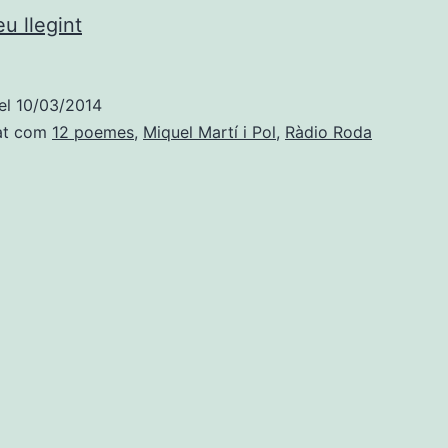
12
u llegint
poemes
imprescindibles
el
10/03/2014
de
at com
12 poemes
,
Miquel Martí i Pol
,
Ràdio Roda
Miquel
Martí
i
Pol