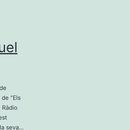
uel
 de
 de “Els
a Ràdio
est
 la seva…