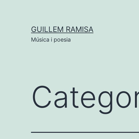
Vés
al
contingut
GUILLEM RAMISA
Música i poesia
Categor