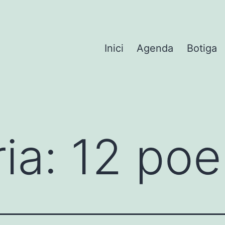
Inici
Agenda
Botiga
ia:
12 po