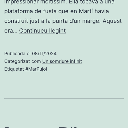
impressionar moltíssim. Ella tocava a una
plataforma de fusta que en Martí havia
construit just a la punta d’un marge. Aquest
A
era…
Continueu llegint
la
punta
Publicada el
08/11/2024
del
Categorizat com
Un somriure infinit
final
Etiquetat
#MarPujol
amb
la
Mar
Pujol