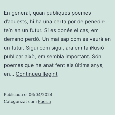
En general, quan publiques poemes
d’aquests, hi ha una certa por de penedir-
te’n en un futur. Si es donés el cas, em
demano perdó. Un mai sap com es veurà en
un futur. Sigui com sigui, ara em fa il·lusió
publicar això, em sembla important. Són
poemes que he anat fent els últims anys,
UN
en…
Continueu llegint
SEGON
DE
Publicada el
06/04/2024
LLUM,
Categorizat com
Poesia
nou