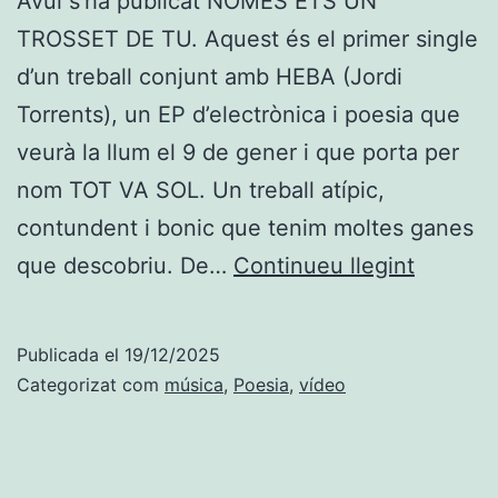
Avui s’ha publicat NOMÉS ETS UN
TROSSET DE TU. Aquest és el primer single
d’un treball conjunt amb HEBA (Jordi
Torrents), un EP d’electrònica i poesia que
veurà la llum el 9 de gener i que porta per
nom TOT VA SOL. Un treball atípic,
contundent i bonic que tenim moltes ganes
NOMÉS
que descobriu. De…
Continueu llegint
ETS
UN
Publicada el
19/12/2025
TROSS
Categorizat com
música
,
Poesia
,
vídeo
DE
TU,
nou