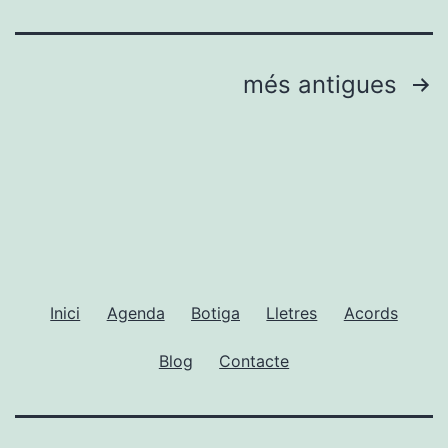
Paginació
més antigues
de
les
entrades
Inici
Agenda
Botiga
Lletres
Acords
Blog
Contacte