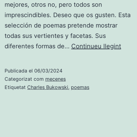
mejores, otros no, pero todos son
imprescindibles. Deseo que os gusten. Esta
selección de poemas pretende mostrar
todas sus vertientes y facetas. Sus
12
diferentes formas de…
Continueu llegint
poem
impre
Publicada el
06/03/2024
de
Categorizat com
mecenes
Charl
Etiquetat
Charles Bukowski
,
poemas
Buko