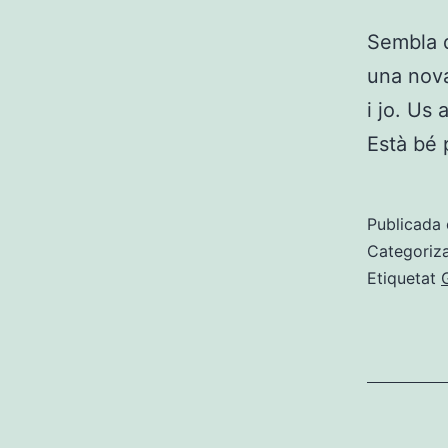
Sembla q
una nova
i jo. Us
Està bé 
Publicada 
Categoriz
Etiquetat