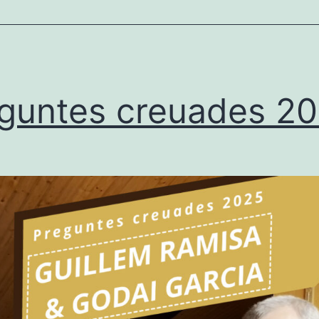
u
ngle
guntes creuades 2