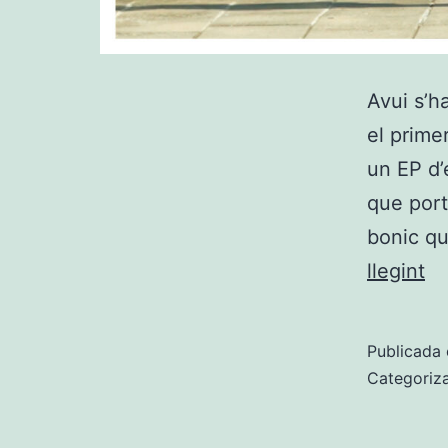
Avui s’
el prime
un EP d’
que port
bonic q
N
llegint
E
U
Publicada 
T
Categoriz
D
TU