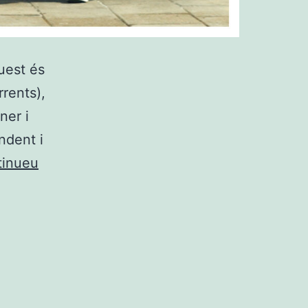
uest és
rrents),
ner i
ndent i
tinueu