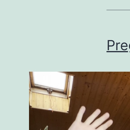
no
si
Pre