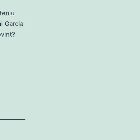
teniu
i Garcia
vint?