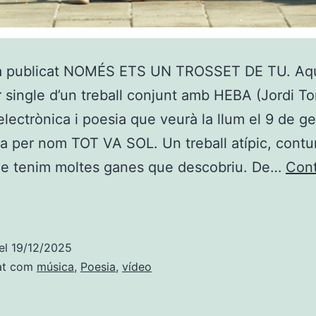
ha publicat NOMÉS ETS UN TROSSET DE TU. Aq
r single d’un treball conjunt amb HEBA (Jordi To
electrònica i poesia que veurà la llum el 9 de ge
a per nom TOT VA SOL. Un treball atípic, contu
ue tenim moltes ganes que descobriu. De…
Con
OMÉS
TS
N
el
19/12/2025
ROSSET
at com
música
,
Poesia
,
vídeo
E
,