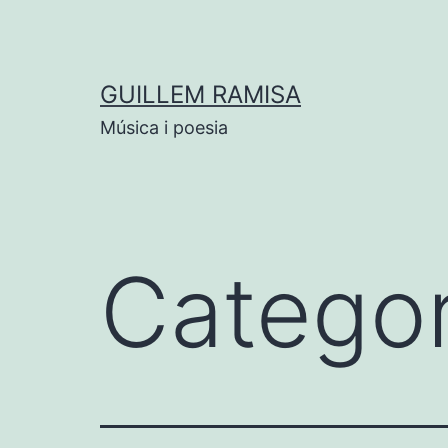
Vés
al
contingut
GUILLEM RAMISA
Música i poesia
Categor