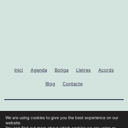
Inici
Agenda
Botiga
Lletres
Acords
Blog
Contacte
GUILLEM RAMISA
We are using cookies to give you the best experience on our
website.
You can find out more about which cookies we are using or