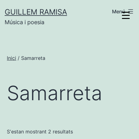
Vés
GUILLEM RAMISA
Menú
al
Música i poesia
contingut
Inici
/ Samarreta
Samarreta
S'estan mostrant 2 resultats