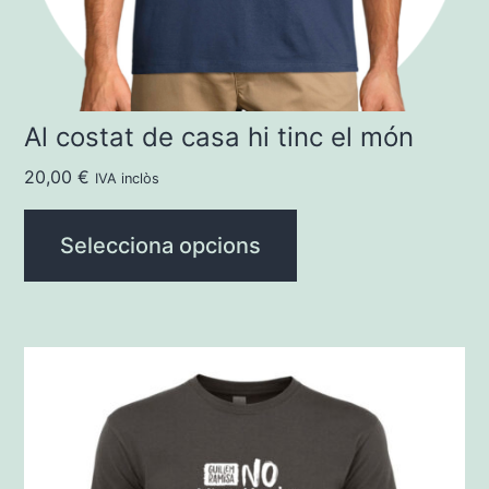
triar
a
la
pàgina
Al costat de casa hi tinc el món
del
20,00
€
IVA inclòs
producte
Selecciona opcions
Aquest
producte
té
diverses