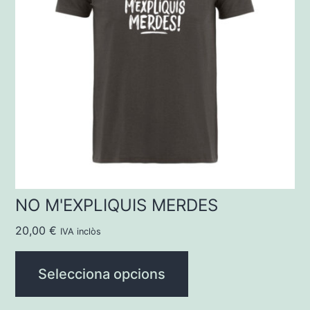
variants.
Les
opcions
es
poden
triar
a
la
pàgina
NO M'EXPLIQUIS MERDES
del
20,00
€
IVA inclòs
producte
Selecciona opcions