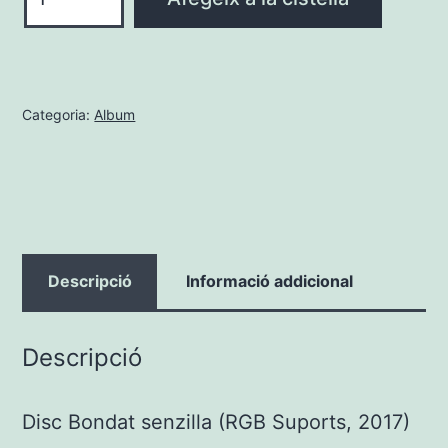
de
Bondat
senzilla
(CD)
Categoria:
Album
Descripció
Informació addicional
Descripció
Disc Bondat senzilla (RGB Suports, 2017)