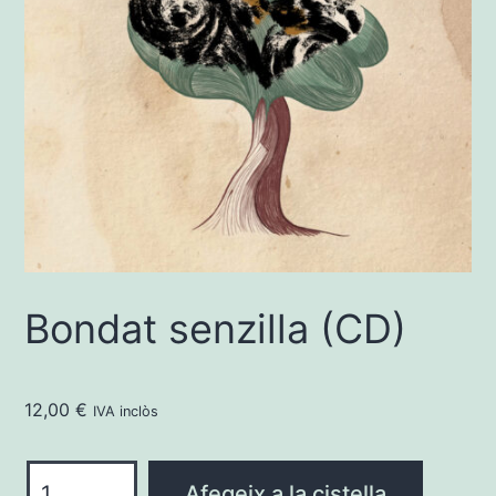
Bondat senzilla (CD)
12,00
€
IVA inclòs
quantitat
Afegeix a la cistella