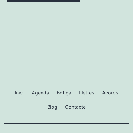
Inici
Agenda
Botiga
Lletres
Acords
Blog
Contacte