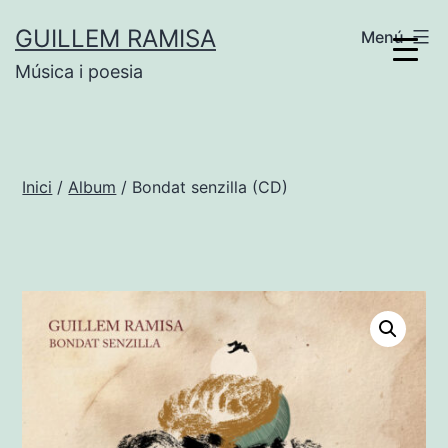
Vés
GUILLEM RAMISA
Menú
al
Música i poesia
contingut
Inici
/
Album
/ Bondat senzilla (CD)