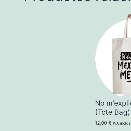
No m'expl
(Tote Bag)
12,00
€
IVA inclòs