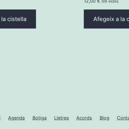
12,00
€
IVA inclòs
la cistella
Afegeix a la c
i
Agenda
Botiga
Lletres
Acords
Blog
Cont