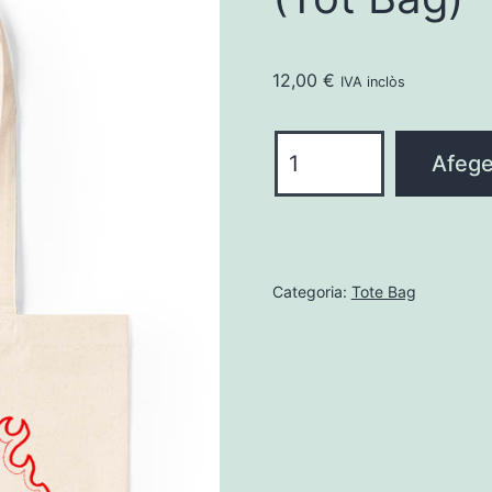
12,00
€
IVA inclòs
quantitat
Afegei
de
Se'ns
va
cremar
Categoria:
Tote Bag
una
ciutat
(Tot
Bag)