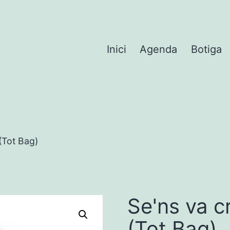
Inici
Agenda
Botiga
(Tot Bag)
Se'ns va c
(Tot Bag)