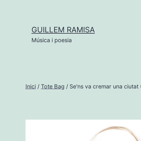
Vés
al
contingut
GUILLEM RAMISA
Música i poesia
Inici
/
Tote Bag
/ Se'ns va cremar una ciutat 