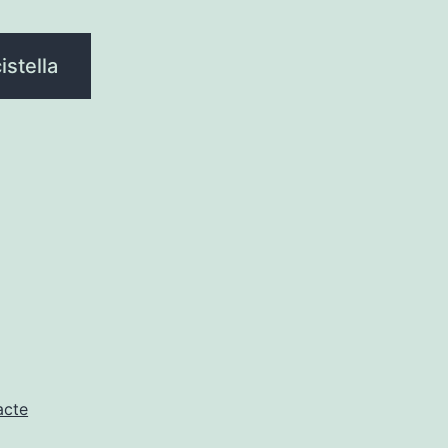
istella
acte