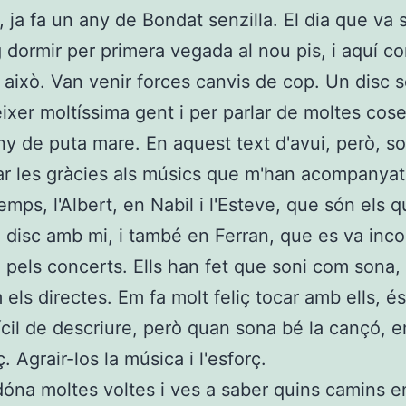
 ja fa un any de Bondat senzilla. El dia que va s
g dormir per primera vegada al nou pis, i aquí co
t això. Van venir forces canvis de cop. Un disc 
ixer moltíssima gent i per parlar de moltes cos
ny de puta mare. En aquest text d'avui, però, s
ar les gràcies als músics que m'han acompanyat
emps, l'Albert, en Nabil i l'Esteve, que són els 
l disc amb mi, i també en Ferran, que es va inco
 pels concerts. Ells han fet que soni com sona, 
 els directes. Em fa molt feliç tocar amb ells, é
fícil de descriure, però quan sona bé la cançó, e
ç. Agrair-los la música i l'esforç.
dóna moltes voltes i ves a saber quins camins e