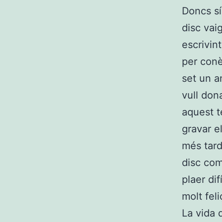
Doncs sí,
disc vai
escrivin
per conè
set un a
vull don
aquest t
gravar e
més tard
disc com
plaer di
molt feli
La vida 