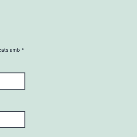
rcats amb
*