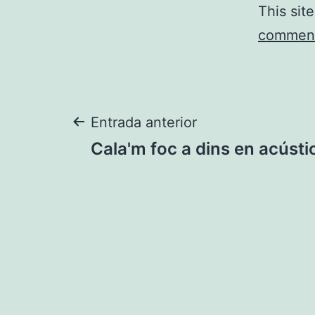
This sit
comment
Navegació
Entrada anterior
Cala'm foc a dins en acústi
d'entrades