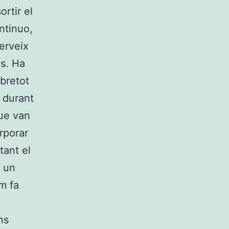
ortir el
ntinuo,
serveix
es. Ha
obretot
 durant
que van
rporar
tant el
s un
m fa
ns