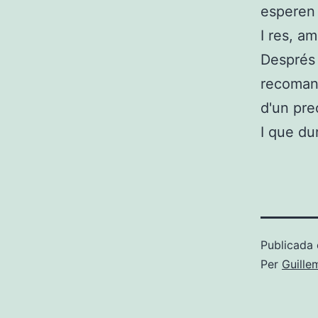
esperen 
I res, a
Després 
recomana
d'un pre
I que dur
Publicada 
Per
Guille