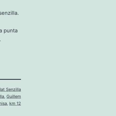
enzilla.
la punta
.
at Senzilla
lla
,
Guillem
isa
,
km 12