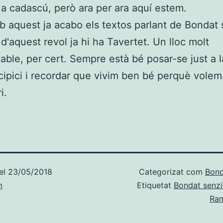
a cadascú, però ara per ara aquí estem.
mb aquest ja acabo els textos parlant de Bondat s
d'aquest revol ja hi ha Tavertet. Un lloc molt
ble, per cert. Sempre està bé posar-se just a 
cipici i recordar que vivim ben bé perquè volem
i.
el
23/05/2018
Categorizat com
Bond
m
Etiquetat
Bondat senzi
Ram