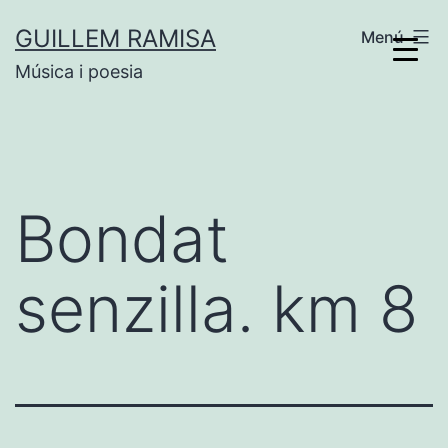
Vés
GUILLEM RAMISA
Menú
al
Música i poesia
contingut
Bondat
senzilla. km 8