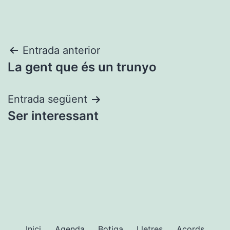
Navegació
Entrada anterior
La gent que és un trunyo
d'entrades
Entrada següent
Ser interessant
Inici
Agenda
Botiga
Lletres
Acords