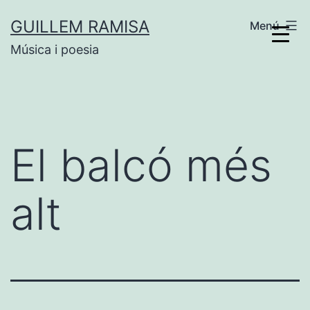
Vés
GUILLEM RAMISA
Menú
al
Música i poesia
contingut
El balcó més
alt