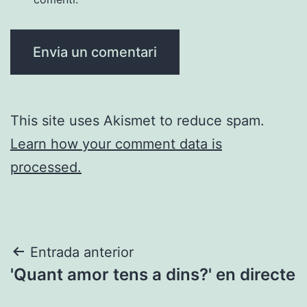
This site uses Akismet to reduce spam.
Learn how your comment data is
processed.
Navegació
Entrada anterior
'Quant amor tens a dins?' en directe
d'entrades