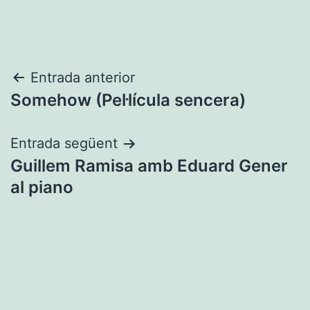
Navegació
Entrada anterior
Somehow (Pel·lícula sencera)
d'entrades
Entrada següent
Guillem Ramisa amb Eduard Gener
al piano