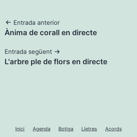
Navegació
Entrada anterior
Ànima de corall en directe
d'entrades
Entrada següent
L'arbre ple de flors en directe
Inici
Agenda
Botiga
Lletres
Acords