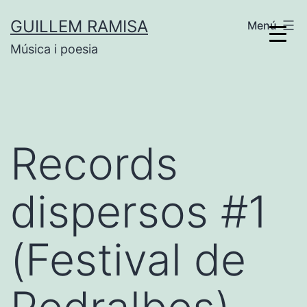
Vés
GUILLEM RAMISA
Menú
al
Música i poesia
contingut
Records
dispersos #1
(Festival de