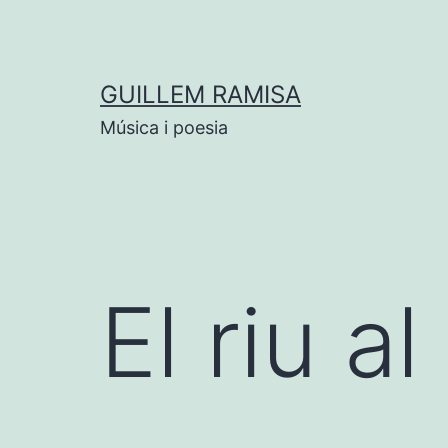
Vés
al
contingut
GUILLEM RAMISA
Música i poesia
El riu a