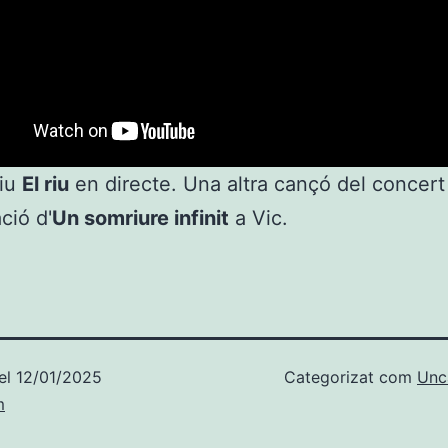
niu
El riu
en directe. Una altra cançó del concert
ció d'
Un somriure infinit
a Vic.
el
12/01/2025
Categorizat com
Unc
m