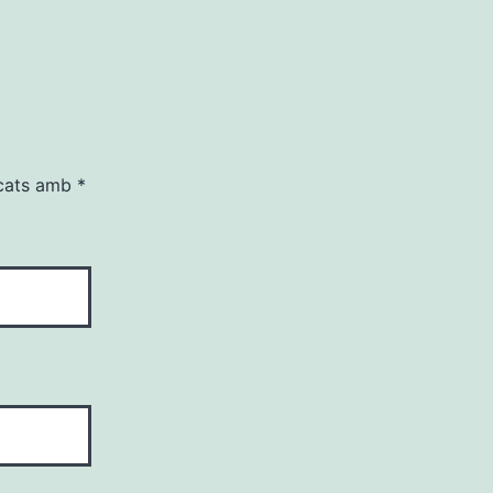
rcats amb
*