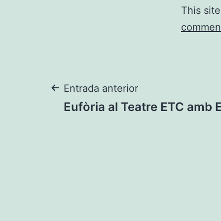
This sit
comment
Navegació
Entrada anterior
Eufòria al Teatre ETC amb E
d'entrades