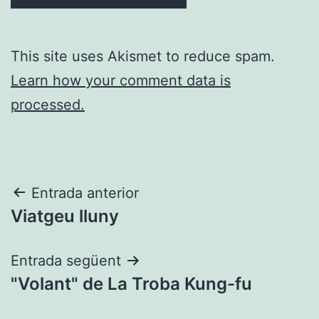
This site uses Akismet to reduce spam.
Learn how your comment data is
processed.
Navegació
Entrada anterior
Viatgeu lluny
d'entrades
Entrada següent
"Volant" de La Troba Kung-fu