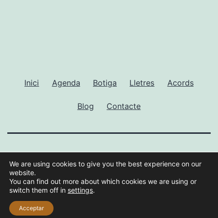
Inici
Agenda
Botiga
Lletres
Acords
Blog
Contacte
GUILLEM RAMISA
We are using cookies to give you the best experience on our
website.
Gràcies al
WordPress
.
You can find out more about which cookies we are using or
switch them off in
settings
.
Acceptar