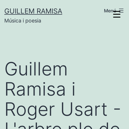
Vés
GUILLEM RAMISA
Menú
al
Música i poesia
contingut
Guillem
Ramisa i
Roger Usart -