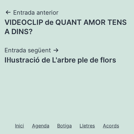
Navegació
Entrada anterior
VIDEOCLIP de QUANT AMOR TENS
d'entrades
A DINS?
Entrada següent
Il·lustració de L'arbre ple de flors
Inici
Agenda
Botiga
Lletres
Acords