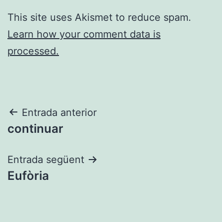
This site uses Akismet to reduce spam.
Learn how your comment data is
processed.
Navegació
Entrada anterior
continuar
d'entrades
Entrada següent
Eufòria