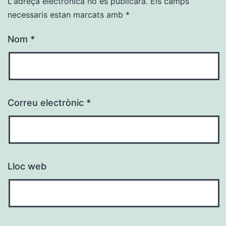
L'adreça electrònica no es publicarà.
Els camps
necessaris estan marcats amb
*
Nom
*
Correu electrònic
*
Lloc web