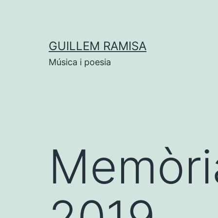
Vés
al
contingut
GUILLEM RAMISA
Música i poesia
Memòria
2019