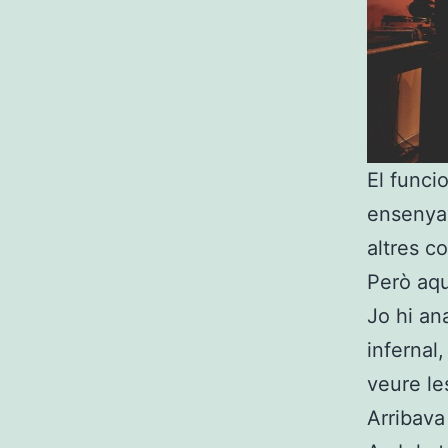
El funci
ensenyav
altres c
Però aqu
Jo hi an
infernal
veure le
Arribava