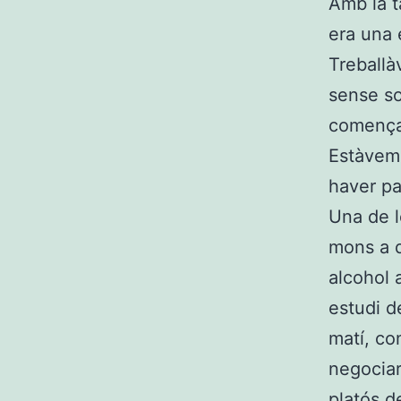
Amb la t
era una 
Treballà
sense so
començav
Estàvem 
haver pas
Una de l
mons a d
alcohol 
estudi d
matí, co
negociar
platós d