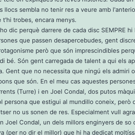
s llocs sembla no tenir res a veure amb l'anterior
 t'hi trobes, encara menys.
 ho dic perquè darrere de cada disc SEMPRE hi
rsones que passen desapercebudes, gent discr
rotagonisme però que són imprescindibles perq
di bé. Són gent carregada de talent a qui els a
a. Gent que no necessita que ningú els admiri o 
 bons que són. En el meu cas aquestes persone
rrents (Turre) i en Joel Condal, dos putos màqu
l persona que estigui al mundillo coneix, però 
otser no us sonen de res. Especialment vull agrai
en Joel Condal, un dels millors enginyers de so 
a (per no dir el millor) que hi ha dedicat moltís