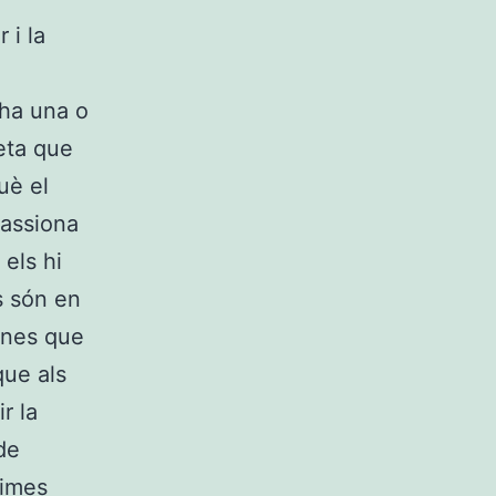
 i la
 ha una o
eta que
uè el
passiona
els hi
s són en
ines que
que als
r la
de
simes