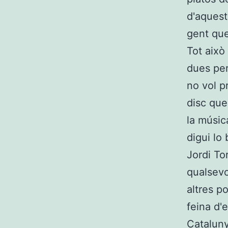
d'aquest
gent que
Tot això
dues pe
no vol p
disc que
la músic
digui lo
Jordi To
qualsevo
altres p
feina d'
Cataluny