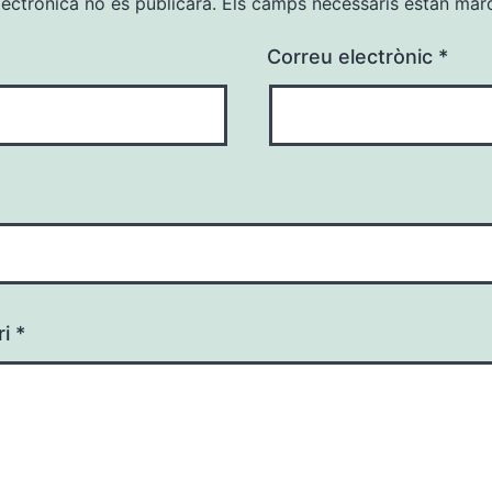
lectrònica no es publicarà.
Els camps necessaris estan ma
Correu electrònic
*
ri
*