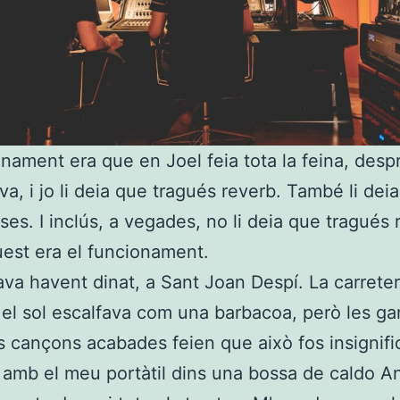
onament era que en Joel feia tota la feina, desp
a, i jo li deia que tragués reverb. També li dei
oses. I inclús, a vegades, no li deia que tragués 
est era el funcionament.
ava havent dinat, a Sant Joan Despí. La carreter
, el sol escalfava com una barbacoa, però les g
s cançons acabades feien que això fos insignifi
 amb el meu portàtil dins una bossa de caldo A