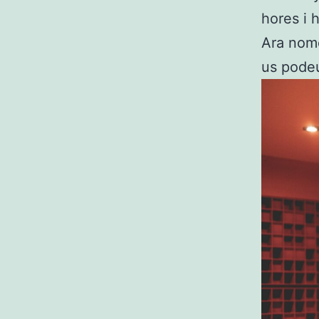
hores i 
Ara nomé
us podeu