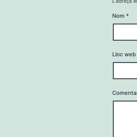
L'adreça e
Nom
*
Lloc web
Comenta