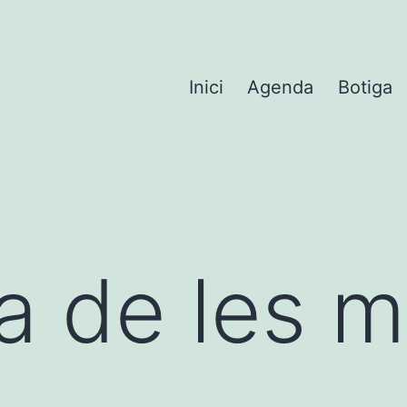
Inici
Agenda
Botiga
 de les m