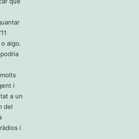
lcar que
.
guantar
'11
 o algo.
 podria
 molts
gent i
tat a un
m del
a
ràdios i