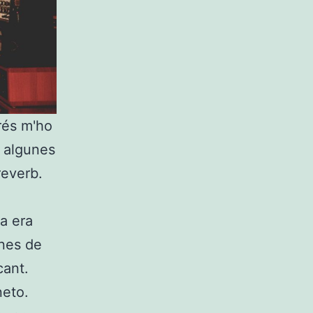
rés m'ho
a algunes
reverb.
a era
anes de
cant.
neto.