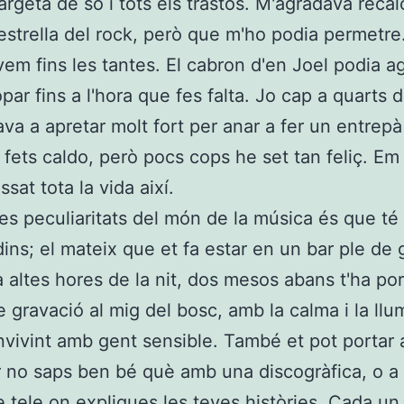
argeta de so i tots els trastos. M'agradava reca
estrella del rock, però que m'ho podia permetre
vem fins les tantes. El cabron d'en Joel podia a
par fins a l'hora que fes falta. Jo cap a quarts d
a a apretar molt fort per anar a fer un entrepà
fets caldo, però pocs cops he set tan feliç. Em
sat tota la vida així.
es peculiaritats del món de la música és que té
ins; el mateix que et fa estar en un bar ple de 
a altes hores de la nit, dos mesos abans t'ha por
e gravació al mig del bosc, amb la calma i la llu
nvivint amb gent sensible. També et pot portar 
 no saps ben bé què amb una discogràfica, o a 
e tele on expliques les teves històries. Cada un