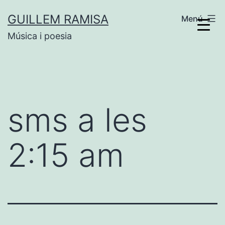
Vés
GUILLEM RAMISA
Menú
al
Música i poesia
contingut
sms a les
2:15 am