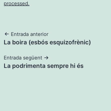
processed.
Navegació
Entrada anterior
La boira (esbós esquizofrènic)
d'entrades
Entrada següent
La podrimenta sempre hi és