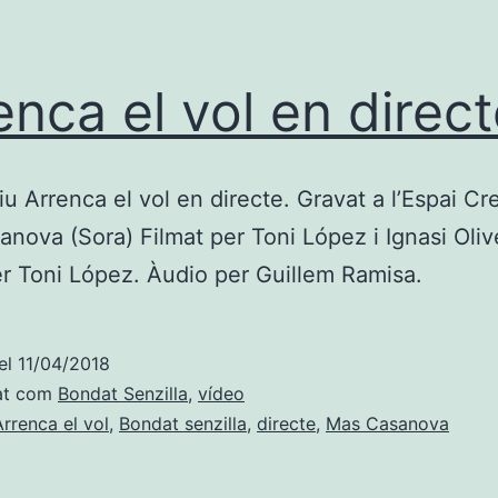
enca el vol en direc
iu Arrenca el vol en directe. Gravat a l’Espai Cr
nova (Sora) Filmat per Toni López i Ignasi Oliv
er Toni López. Àudio per Guillem Ramisa.
el
11/04/2018
at com
Bondat Senzilla
,
vídeo
Arrenca el vol
,
Bondat senzilla
,
directe
,
Mas Casanova