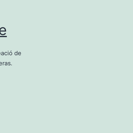
te
eació de
eras.