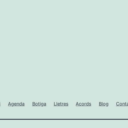
i
Agenda
Botiga
Lletres
Acords
Blog
Cont