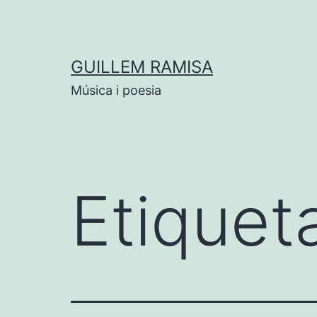
Vés
al
contingut
GUILLEM RAMISA
Música i poesia
Etiquet