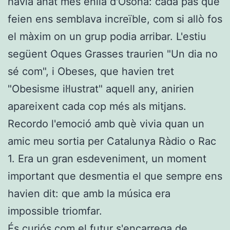
havia anat més enllà d'Osona: cada pas que
feien ens semblava increïble, com si allò fos
el màxim on un grup podia arribar. L'estiu
següent Oques Grasses traurien "Un dia no
sé com", i Obeses, que havien tret
"Obesisme il·lustrat" aquell any, anirien
apareixent cada cop més als mitjans.
Recordo l'emoció amb què vivia quan un
amic meu sortia per Catalunya Ràdio o Rac
1. Era un gran esdeveniment, un moment
important que desmentia el que sempre ens
havien dit: que amb la música era
impossible triomfar.
És curiós com el futur s'encarrega de