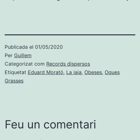
Publicada el
01/05/2020
Per
Guillem
Categorizat com
Records dispersos
Etiquetat
Eduard Morató
,
La iaia
,
Obeses
,
Oques
Grasses
Feu un comentari