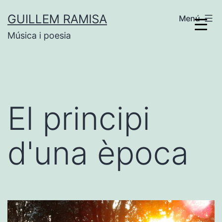
Vés
GUILLEM RAMISA
Menú
al
Música i poesia
contingut
El principi
d'una època