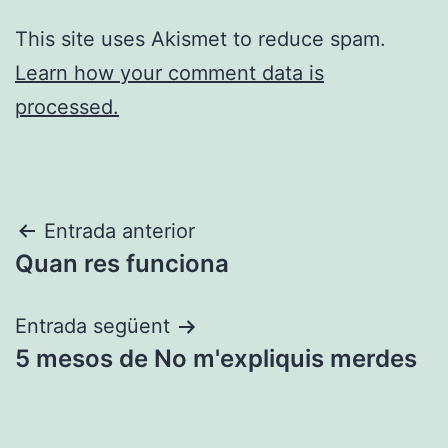
This site uses Akismet to reduce spam.
Learn how your comment data is
processed.
Navegació
Entrada anterior
Quan res funciona
d'entrades
Entrada següent
5 mesos de No m'expliquis merdes