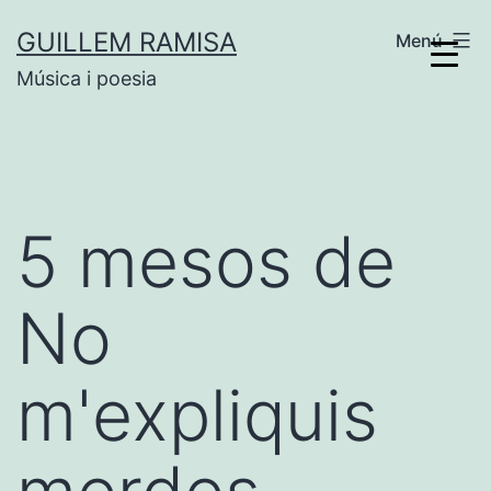
Vés
GUILLEM RAMISA
Menú
al
Música i poesia
contingut
5 mesos de
No
m'expliquis