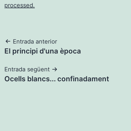
processed.
Navegació
Entrada anterior
El principi d'una època
d'entrades
Entrada següent
Ocells blancs... confinadament