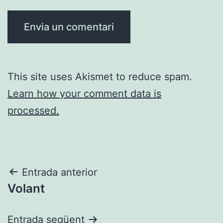
This site uses Akismet to reduce spam.
Learn how your comment data is
processed.
Navegació
Entrada anterior
Volant
d'entrades
Entrada següent