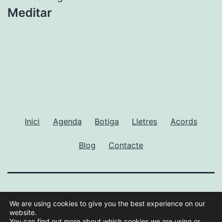
Meditar
Inici
Agenda
Botiga
Lletres
Acords
Blog
Contacte
GUILLEM RAMISA
We are using cookies to give you the best experience on our
website.
You can find out more about which cookies we are using or