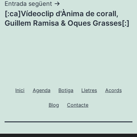
Entrada següent
[:ca]Vídeoclip d'Ànima de corall,
Guillem Ramisa & Oques Grasses[:]
Inici
Agenda
Botiga
Lletres
Acords
Blog
Contacte