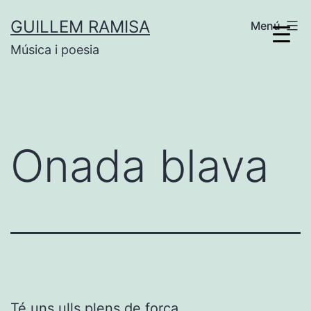
Vés
GUILLEM RAMISA
Menú
al
Música i poesia
contingut
Onada blava
Té uns ulls plens de força