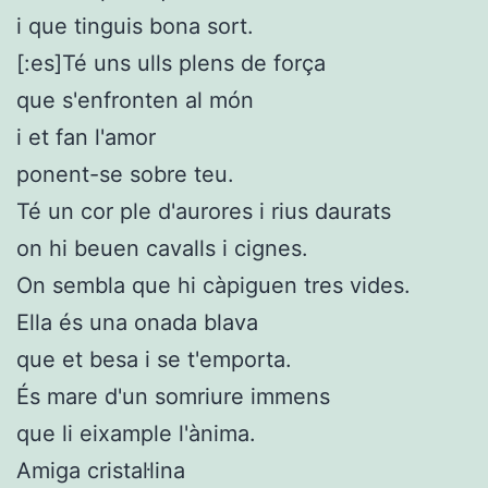
i que tinguis bona sort.
[:es]Té uns ulls plens de força
que s'enfronten al món
i et fan l'amor
ponent-se sobre teu.
Té un cor ple d'aurores i rius daurats
on hi beuen cavalls i cignes.
On sembla que hi càpiguen tres vides.
Ella és una onada blava
que et besa i se t'emporta.
És mare d'un somriure immens
que li eixample l'ànima.
Amiga cristal·lina