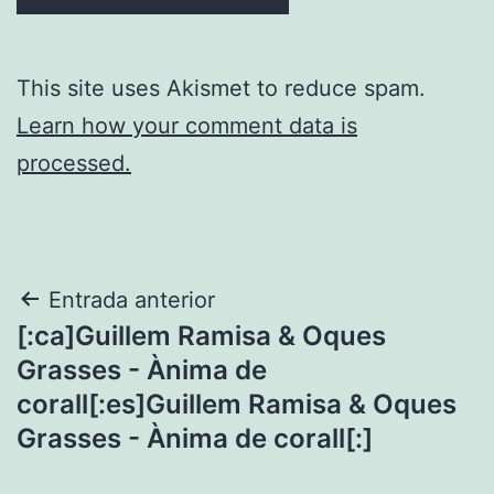
This site uses Akismet to reduce spam.
Learn how your comment data is
processed.
Navegació
Entrada anterior
[:ca]Guillem Ramisa & Oques
d'entrades
Grasses - Ànima de
corall[:es]Guillem Ramisa & Oques
Grasses - Ànima de corall[:]