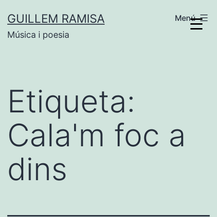
Vés
GUILLEM RAMISA
Menú
al
Música i poesia
contingut
Etiqueta:
Cala'm foc a
dins