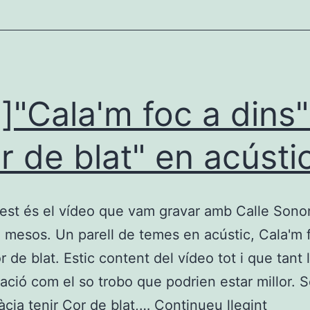
a]"Cala'm foc a dins"
r de blat" en acústic
est és el vídeo que vam gravar amb Calle Sonor
e mesos. Un parell de temes en acústic, Cala'm 
r de blat. Estic content del vídeo tot i que tant 
tació com el so trobo que podrien estar millor. 
[:ca]"
àcia tenir Cor de blat,…
Continueu llegint