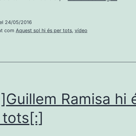
foc
a
el
24/05/2016
dins"
at com
Aquest sol hi és per tots
,
vídeo
i
"Cor
de
blat"
en
acústic
a]Guillem Ramisa hi 
 tots[:]