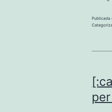
Publicada 
Categoriz
[:c
per