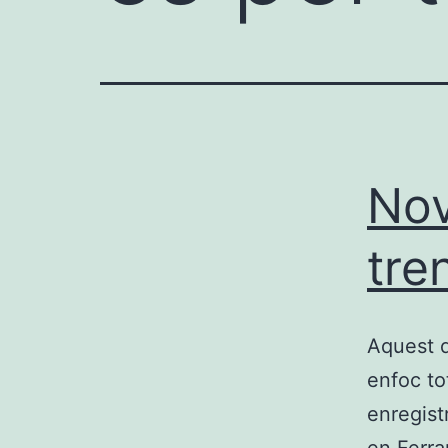
Nov
tre
Aquest 
enfoc to
enregist