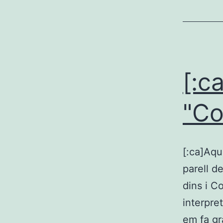
[:c
"Co
[:ca]Aqu
parell d
dins i Co
interpre
em fa gr