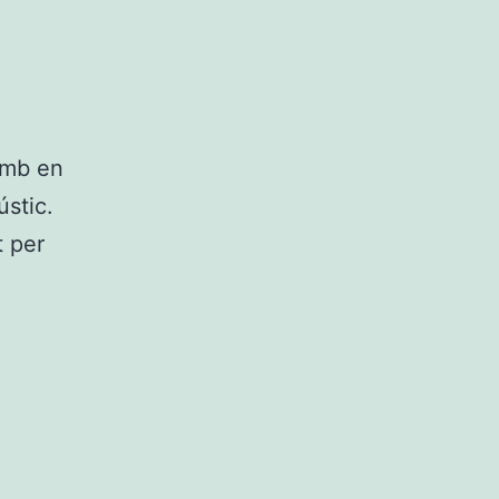
amb en
ústic.
t per