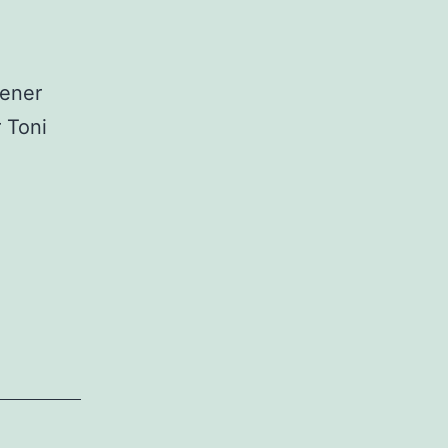
gener
r Toni