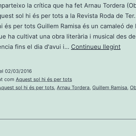
parteixo la crítica que ha fet Arnau Tordera (O
uest sol hi és per tots a la Revista Roda de Ter
i és per tots Guillem Ramisa és un camaleó de l
ue ha cultivat una obra literària i musical des de
[:ca]
ncia fins el dia d'avui i…
Continueu llegint
Rami
hi
el
02/03/2016
és
at com
Aquest sol hi és per tots
per
Aquest sol hi és per tots
,
Arnau Tordera
,
Guillem Ramisa
,
Ob
tots[: