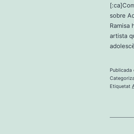
[:ca]Com
sobre Aq
Ramisa h
artista q
adolescè
Publicada 
Categoriz
Etiquetat