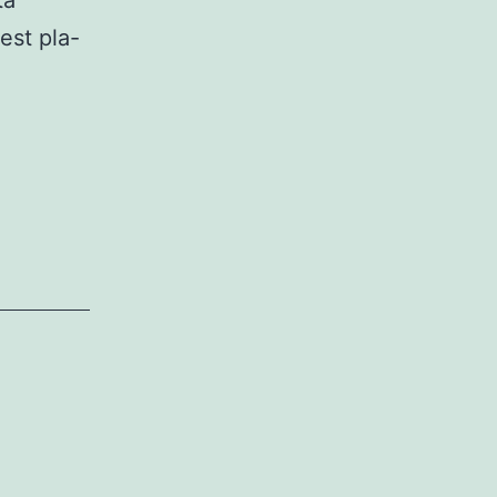
ta
est pla-