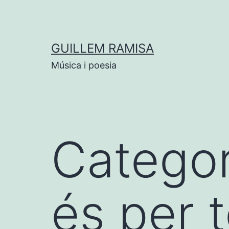
Vés
al
contingut
GUILLEM RAMISA
Música i poesia
Categor
és per 