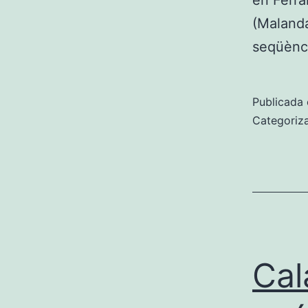
en Ferra
(Malanda
seqüènc
Publicada 
Categoriz
Cal