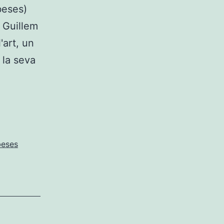
beses)
. Guillem
'art, un
 la seva
Guillem
sa
eses
]