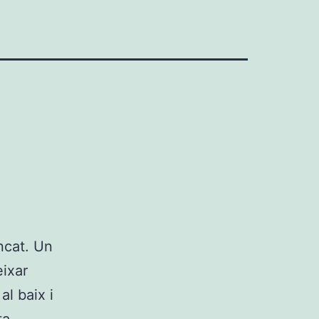
ncat. Un
eixar
al baix i