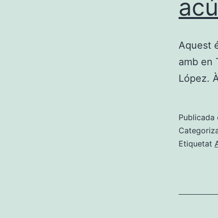
acú
Aquest é
amb en T
López. À
Publicada 
Categoriz
Etiquetat