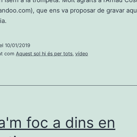
n Isern a la trompeta. Molt agraïts a l'Arnau Cos
ndoo.com), que ens va proposar de gravar aqu
ia.
el
10/01/2019
at com
Aquest sol hi és per tots
,
vídeo
a'm foc a dins en