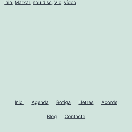
Crusats
iaia
,
Marxar
,
nou disc
,
Vic
,
vídeo
(La
iaia)
-
Marxar
Inici
Agenda
Botiga
Lletres
Acords
Blog
Contacte