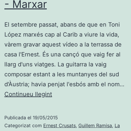
- Marxar
El setembre passat, abans de que en Toni
López marxés cap al Carib a viure la vida,
vàrem gravar aquest vídeo a la terrassa de
casa l'Ernest. És una cançó que vaig fer al
llarg d'uns viatges. La guitarra la vaig
composar estant a les muntanyes del sud
d'Àustria; havia penjat l'esbós amb el nom…
Guillem
Continueu llegint
Ramisa
amb
Publicada el
19/05/2015
Ernest
Categorizat com
Ernest Crusats
,
Guillem Ramisa
,
La