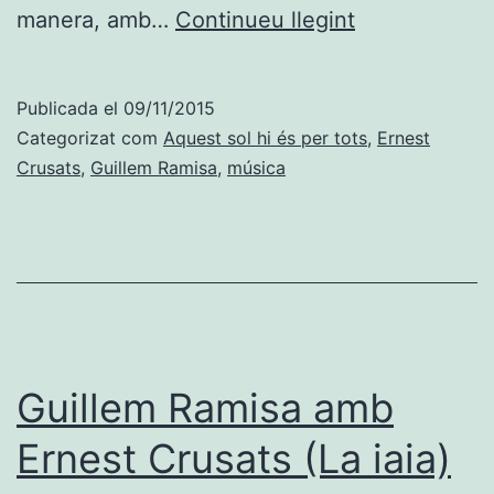
Aquest
manera, amb…
Continueu llegint
sol
hi
Publicada el
09/11/2015
és
Categorizat com
Aquest sol hi és per tots
,
Ernest
per
Crusats
,
Guillem Ramisa
,
música
tots
(La
gravació)
Guillem Ramisa amb
Ernest Crusats (La iaia)