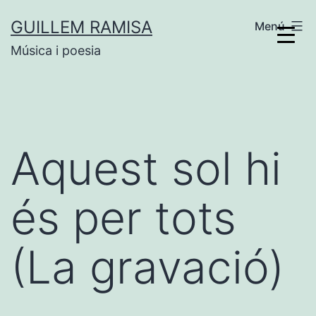
Vés
GUILLEM RAMISA
Menú
al
Música i poesia
contingut
Aquest sol hi
és per tots
(La gravació)