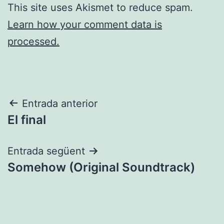
This site uses Akismet to reduce spam.
Learn how your comment data is
processed.
Navegació
Entrada anterior
El final
d'entrades
Entrada següent
Somehow (Original Soundtrack)