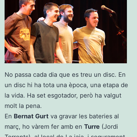
No passa cada dia que es treu un disc. En
un disc hi ha tota una època, una etapa de
la vida. Ha set esgotador, però ha valgut
molt la pena.
En
Bernat Gurt
va gravar les bateries al
març, ho vàrem fer amb en
Turre
(Jordi
Torrents), al local de
La iaia
, i segurament