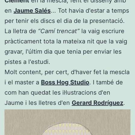
Clément
en la mescla, fent el disseny amb
en
Jaume Salés
... Tot havia d'estar a temps
per tenir els discs el dia de la presentació.
La lletra de
“Camí trencat”
la vaig escriure
pràcticament tota la mateixa nit que la vaig
gravar, l'últim dia que tenia per enviar les
pistes a l'estudi.
Molt content, per cert, d'haver fet la mescla
i el master a
Boss Hog Studio
. I també de
com han quedat les il·lustracions d'en
Jaume i les lletres d'en
Gerard Rodríguez
.